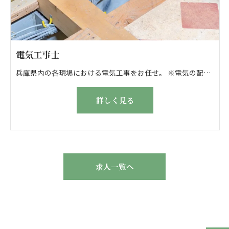
電気工事士
兵庫県内の各現場における電気工事をお任せ。 ※電気の配線・器具の取付に対応します。 \おもな工事について/ ・新築戸建てやマンションの電気工事 ・マンションや戸建てのリフォーム工事 ・店舗などのリフォーム工事 ・新築工事など ※現場は大手建設会社の新築集合住宅がメイン ▽現場がない日は… ・事務作業 ・現場の仕込み作業 ・段取りの確認 などを実施します。 ●はじめは先輩が丁寧にサポート！ 簡単な配線作業から挑戦してもらいます。
詳しく見る
求人一覧へ