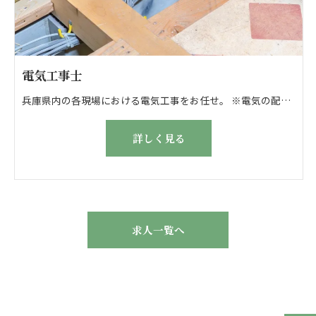
電気工事士
兵庫県内の各現場における電気工事をお任せ。 ※電気の配線・器具の取付に対応します。 \おもな工事について/ ・新築戸建てやマンションの電気工事 ・マンションや戸建てのリフォーム工事 ・店舗などのリフォーム工事 ・新築工事など ※現場は大手建設会社の新築集合住宅がメイン ▽現場がない日は… ・事務作業 ・現場の仕込み作業 ・段取りの確認 などを実施します。 ●はじめは先輩が丁寧にサポート！ 簡単な配線作業から挑戦してもらいます。
詳しく見る
求人一覧へ