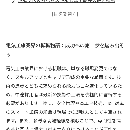
現場で求められるスキルとは？成長の鍵を探る
最新技術習得の挑戦：自分をアップデートする
方法
中途採用で見つけた新たなキャリアパスと可能
性
電気工事業界の転職物語：成功への第一歩を踏み出そ
変化の激しい業界で勝ち抜くための成長戦略ま
う
とめ
電気工事の中途採用市場動向と成功のポイント
電気工事業界における転職は、単なる職場変更ではな
転職でスキルアップ！電気工事業界で輝くため
く、スキルアップとキャリア形成の重要な局面です。技
に必要なこと
術の進歩とともに求められる能力も日々進化しているた
め、中途採用者は最新の技術や工法を積極的に習得する
必要があります。特に、安全管理や省エネ技術、IoT対応
のスマート設備の知識は現場での即戦力として重宝され
ます。また、多様な現場経験を積むことで、専門性を高
めると同時に幅広い対応力を身につけることが可能で