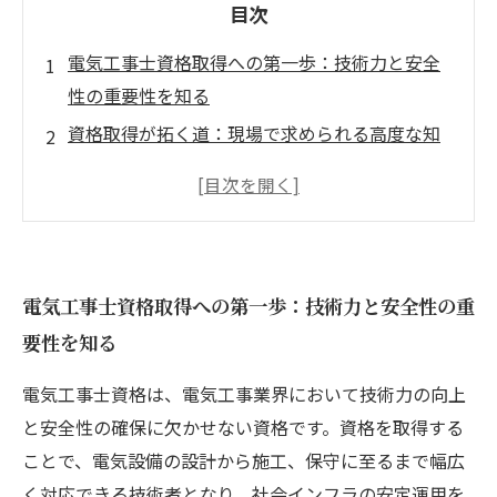
目次
電気工事士資格取得への第一歩：技術力と安全
性の重要性を知る
資格取得が拓く道：現場で求められる高度な知
識と実技力の習得
成長する電気工事士：資格が支えるキャリアア
ップと技術革新
最新技術と法改正に対応する資格者の役割：未
電気工事士資格取得への第一歩：技術力と安全性の重
来の電気工事をリードする
要性を知る
資格が創る安心の社会インフラ：電気工事士と
しての使命と展望
電気工事士資格は、電気工事業界において技術力の向上
電気工事士資格の価値とは？業界で輝く技術者
と安全性の確保に欠かせない資格です。資格を取得する
になるために
ことで、電気設備の設計から施工、保守に至るまで幅広
これからの電気工事業界を支える人へ：資格取
く対応できる技術者となり、社会インフラの安定運用を