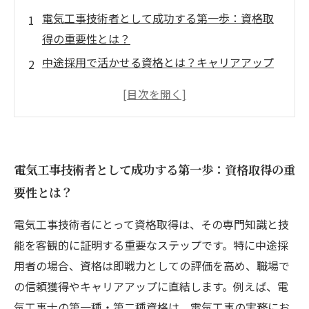
電気工事技術者として成功する第一歩：資格取
得の重要性とは？
中途採用で活かせる資格とは？キャリアアップ
の具体的な道筋
資格を活用して職場で信頼を獲得する方法とそ
の効果
働きやすい環境がもたらす技術者の長期的な活
電気工事技術者として成功する第一歩：資格取得の重
躍：現状と課題
要性とは？
資格と環境の両立で実現する理想の働き方：電
気工事業界の未来
電気工事技術者にとって資格取得は、その専門知識と技
電気工事技術者に必要な主要資格一覧とその取
能を客観的に証明する重要なステップです。特に中途採
得メリット
用者の場合、資格は即戦力としての評価を高め、職場で
中途採用者必見！快適な職場環境を作るための
の信頼獲得やキャリアアップに直結します。例えば、電
具体的な取り組み
気工事士の第一種・第二種資格は、電気工事の実務にお