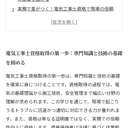
実務で差がつく！電気工事士資格で現場の信頼
を勝ち取る方法
資格を活かして挑戦！高度な電気工事技術への
ステップアップ術
資格取得後のキャリア展開：安定と成長を両立
電気工事士資格取得の第一歩：専門知識と技術の基礎
させる働き方
を固める
未来を見据えた技術力強化：電気工事士資格で
築く持続可能なキャリア
電気工事士資格取得の第一歩は、専門知識と技術の基礎
資格がもたらす価値とは？電気工事業界で輝く
を確実に身につけることです。資格取得の過程では、電
プロになる秘訣
気の基礎理論から施工技術、安全管理まで幅広い分野の
今すぐ始めたい！電気工事士資格取得で技術職
理解が求められます。この学びを通じて、現場で起こり
として飛躍する方法
うるトラブルに迅速かつ適切に対応できる力が養われま
す。また、資格は単なる証明書ではなく、実務での信頼
性向上に直結します。資格保持者は法律に基づく作業範