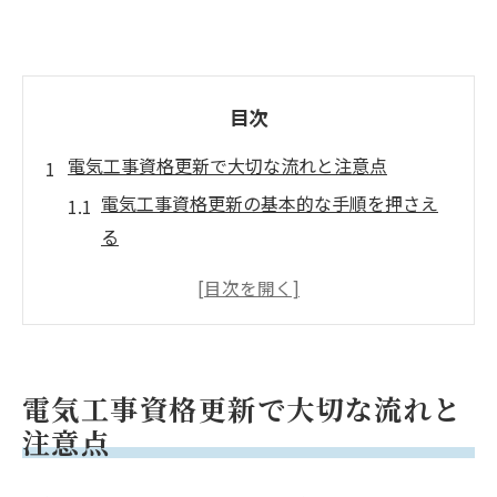
目次
電気工事資格更新で大切な流れと注意点
電気工事資格更新の基本的な手順を押さえ
る
電気工事更新時に見落としやすい注意点と
は
電気工事士更新講習の受講タイミングを把
握する
電気工事資格更新で大切な流れと
電気工事資格の有効期限と確認方法を知っ
注意点
ておく
電気工事更新申請でありがちな失敗例と対