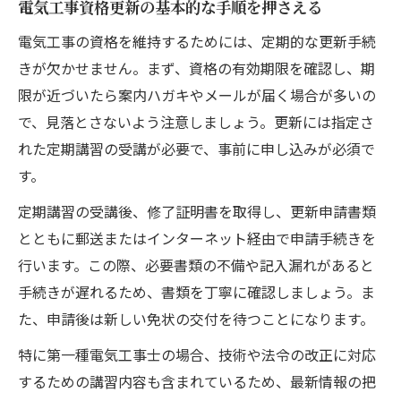
電気工事資格更新の基本的な手順を押さえる
策
電気工事の資格を維持するためには、定期的な更新手続
資格維持には電気工事士の定期講習が必須
きが欠かせません。まず、資格の有効期限を確認し、期
定期講習で電気工事士資格を継続する重要
限が近づいたら案内ハガキやメールが届く場合が多いの
性
で、見落とさないよう注意しましょう。更新には指定さ
電気工事士定期講習の申し込み方法と流れ
れた定期講習の受講が必要で、事前に申し込みが必須で
オンライン講習も選べる電気工事の講習事
す。
情
定期講習の受講後、修了証明書を取得し、更新申請書類
電気工事士定期講習の内容と評価ポイント
とともに郵送またはインターネット経由で申請手続きを
電気工事士定期講習の受講漏れを防ぐコツ
行います。この際、必要書類の不備や記入漏れがあると
更新忘れによる電気工事資格失効のリスクとは
手続きが遅れるため、書類を丁寧に確認しましょう。ま
電気工事資格を失効する主な原因と対策
た、申請後は新しい免状の交付を待つことになります。
電気工事士2種の更新忘れに関する誤解を解
特に第一種電気工事士の場合、技術や法令の改正に対応
く
するための講習内容も含まれているため、最新情報の把