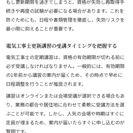
もし更新期限を過ぎてしまうと、資格が失効し再取得手
有効期限を正しく把握し電気工事士を続けるコ
続きや再度の試験が必要になる場合があります。これを
ツ
防ぐためにも、日程や書類管理を徹底し、失効リスクを
電気工事士の有効期限確認方法と管理術
最小限に抑えることが重要です。
電気工事資格の有効期限を見逃さないため
に
電気工事士更新講習の受講タイミングを把握する
第二種電気工事士の有効期限について理解
電気工事士の定期講習は、資格の有効期限が切れる前に
する
必ず受講しなければなりません。一般的には、有効期限
定期的な電気工事資格確認の重要ポイント
の1年前から講習の案内が届くため、その時点で早めに
有効期限切れリスクを防ぐ電気工事士の工
日程調整を行うことが推奨されます。
夫
講習はオンラインまたは会場受講が選択できる場合もあ
定期講習を通じて電気工事士の知識を最新に保
り、業務の都合や居住地に合わせて柔軟に受講方法を選
つ
ぶことが可能です。しかし、人気の会場や時期はすぐに
電気工事士の定期講習で技術をブラッシュ
定員が埋まるため、案内が届いたらすぐに申し込むのが
アップ
賢明です。