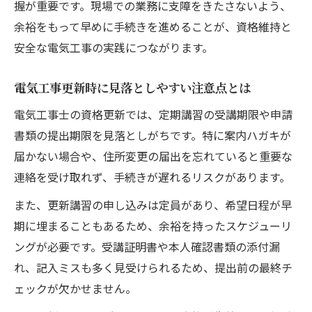
登録電気工事業者が更新忘れを防ぐポイン
握が重要です。現場での業務に支障をきたさないよう、
ト
余裕をもって早めに手続きを進めることが、資格維持と
電気工事士の更新を怠った場合の影響とは
安全な電気工事の実践につながります。
第一種電気工事士の資格失効後の対応方法
電気工事更新時に見落としやすい注意点とは
第一種電気工事士の講習期限切れ時の対応法
電気工事士の資格更新では、定期講習の受講期限や申請
第一種電気工事士講習期限切れ時の流れを
書類の提出期限を見落としがちです。特に案内ハガキが
解説
届かない場合や、住所変更の届出を忘れていると重要な
講習期限切れの場合の電気工事資格の再取
連絡を受け取れず、手続きが遅れるリスクがあります。
得方法
また、更新講習の申し込みは定員があり、希望日程が早
電気工事士更新費用や再講習の注意点を押
期に埋まることもあるため、余裕を持ったスケジューリ
さえる
ングが必要です。受講証明書や本人確認書類の添付漏
電気工事更新申請の再手続き時のポイント
れ、記入ミスも多く見受けられるため、提出前の最終チ
第一種電気工事士資格を再取得する準備の
ェックが欠かせません。
コツ