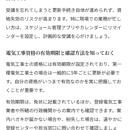
電気工事最新法令や技術動向を学ぶ講習内
受講を忘れてしまうと更新手続き自体が進められず、資
容
格失効のリスクが高まります。特に現場での業務が忙し
電気工事士資格更新時の知識確認ポイント
い方は、スケジュール管理アプリやカレンダーにリマイ
電気工事士定期講習で得られる実践的ノウ
ンダーを設定し、計画的な受講を心がけましょう。
ハウ
定期講習で安全管理意識を高める重要性
電気工事資格の有効期限と確認方法を知っておく
電気工事士の資格には有効期限が設定されており、第一
種電気工事士の場合は一般的に5年ごとに更新が必要で
す。自分の資格がいつまで有効なのかを常に把握してお
くことが重要です。
有効期限は、免状に記載されているほか、登録電気工事
業者や所轄の行政機関からの案内でも確認できます。案
内ハガキが届かない場合や、紛失した場合は、速やかに
登録センターや担当窓口に問い合わせて確認しましょ