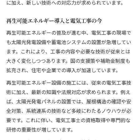
に加え、新しい技術への対応力が求められています。
需要急増！電気工事の将来性を徹底分析
電気工事の需要が高まる理由と背景
再生可能エネルギー導入と電気工事の今
電気工事業界の安定性と長期展望
再生可能エネルギーの普及が進む中、電気工事の現場で
50歳以降も活躍できる電気工事の魅力
も太陽光発電設備や蓄電池システムの設置が急増してい
多様化する電気工事職の将来ビジョン
ます。これにより、工事の内容や必要な技術が従来とは
電気工事士に必要な柔軟な対応力とは
大きく変化しつつあります。国の支援策や補助金制度も
資格取得とスキル向上が切り拓く道
拡充され、住宅や企業での導入が加速しています。
電気工事士資格取得の意義を考える
再生可能エネルギー設備の施工には、従来の電気工事技
難関資格に挑戦する電気工事士の心得
術に加え、最新の知識や法規対応が求められます。例え
資格と実務スキルが両立する電気工事職
ば、太陽光発電パネルの設置では、屋根構造の確認や安
電気工事分野で活かせるスキルアップ術
全対策、系統連系の技術など多岐にわたるノウハウが必
キャリアに直結する電気工事の資格選び
要です。これに伴い、電気工事士の資格取得や専門的な
研修の重要性が増しています。