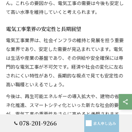
ん。これらの要因から、電気工事の需要は今後も安定し
て高い水準を維持していくと考えられます。
電気工事業界の安定性と長期展望
電気工事業界は、社会インフラの維持と発展を担う重要
な業界であり、安定した需要が見込まれています。電気
は生活や産業の基盤であり、その供給や安全確保には専
門的な電気工事が不可欠です。経済や社会の変化に左右
されにくい特性があり、長期的な視点で見ても安定性の
高い職種といえるでしょう。
今後は、再生可能エネルギーの導入拡大や、建物の省エ
ネ化推進、スマートシティ化といった新たな社会的要請
が、電気工事の重要性をさらに高めると予想されます。
078-201-9266
また、少子高齢化に伴う労働力不足が深刻化しているた
求人申し込み
め、資格を持つ電気工事士の需要はますます高まってい