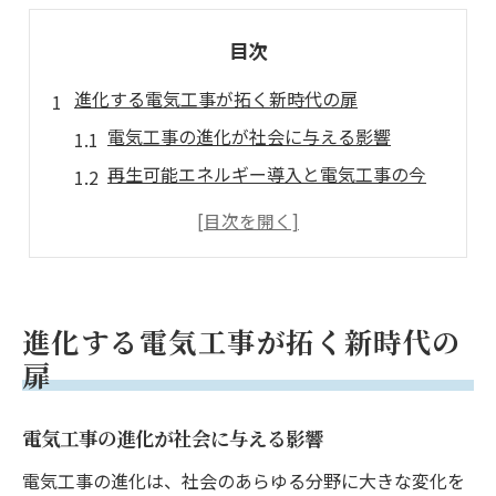
目次
進化する電気工事が拓く新時代の扉
電気工事の進化が社会に与える影響
再生可能エネルギー導入と電気工事の今
ICT・IoTが変える電気工事現場の実態
新時代に求められる電気工事技術とは
持続可能な社会に寄与する電気工事の役割
電気工事業界の未来像と技術革新の波
進化する電気工事が拓く新時代の
技術革新が電気工事業界に与える変化
扉
電気工事におけるスマート技術の活用事例
電気工事の進化が社会に与える影響
業界の安定性と電気工事士の将来展望
電気工事業界の課題と成長戦略を探る
電気工事の進化は、社会のあらゆる分野に大きな変化を