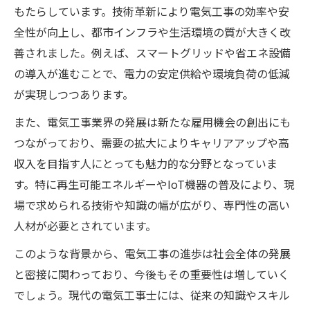
電気工事現場で広がるデジタル化の波
もたらしています。技術革新により電気工事の効率や安
全性が向上し、都市インフラや生活環境の質が大きく改
今後注目の電気工事最新動向とは
善されました。例えば、スマートグリッドや省エネ設備
電気工事で注目される最新トレンド
の導入が進むことで、電力の安定供給や環境負荷の低減
再生可能エネルギー分野の電気工事需要
が実現しつつあります。
スマートファクトリーと電気工事の新展望
また、電気工事業界の発展は新たな雇用機会の創出にも
省エネ設備導入と電気工事の最前線
つながっており、需要の拡大によりキャリアアップや高
ICT活用で進化する電気工事の現状
収入を目指す人にとっても魅力的な分野となっていま
キャリアアップを叶える電気工事の新常識
す。特に再生可能エネルギーやIoT機器の普及により、現
キャリアアップに必須の電気工事スキル
場で求められる技術や知識の幅が広がり、専門性の高い
電気工事士が目指すべき資格とその意義
人材が必要とされています。
独立・転職で広がる電気工事の可能性
このような背景から、電気工事の進歩は社会全体の発展
電気工事分野における年収アップの戦略
と密接に関わっており、今後もその重要性は増していく
新時代の電気工事士が持つべき知識とは
でしょう。現代の電気工事士には、従来の知識やスキル