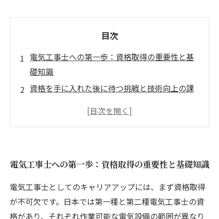
目次
電気工事士への第一歩：資格取得の重要性と基
礎知識
資格を手に入れた後に待つ挑戦と技術向上の課
題
現場で活きるスキルアップ術：実践力を磨く具
体的方法
キャリアアップの分岐点：高度な資格と専門知
電気工事士への第一歩：資格取得の重要性と基礎知識
識の習得
未来を見据えた電気工事士の成長戦略と自己啓
電気工事士としてのキャリアアップには、まず資格取得
発の継続
が不可欠です。日本では第一種と第二種電気工事士の資
資格なしでも始められる電気工事の基礎と日々
格があり、それぞれ作業可能な電気設備の範囲が異なり