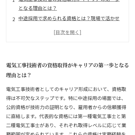
となる理由とは？
中途採用で求められる資格とは？現場で活かせ
るスキルの磨き方
資格取得後に待つ挑戦：実務経験を積みながら
キャリアを広げる方法
キャリアアップを実現するための効果的な資格
電気工事技術者の資格取得がキャリアの第一歩となる
活用と自己成長戦略
理由とは？
長期的に安定した電気工事技術者として活躍す
るためのキャリア形成術
電気工事技術者としてのキャリア形成において、資格取
求人市場で輝く！電気工事技術者に求められる
得は不可欠なステップです。特に中途採用の場面では、
最新資格トレンド
公的資格が技術力の証明となり、雇用者からの信頼獲得
転職成功のカギはここにある！電気工事業界で
に直結します。代表的な資格には第一種電気工事士と第
実践すべきキャリア戦略
二種電気工事士があり、それぞれ取得レベルに応じて業
務範囲が定められています。これらの資格は実務経験を