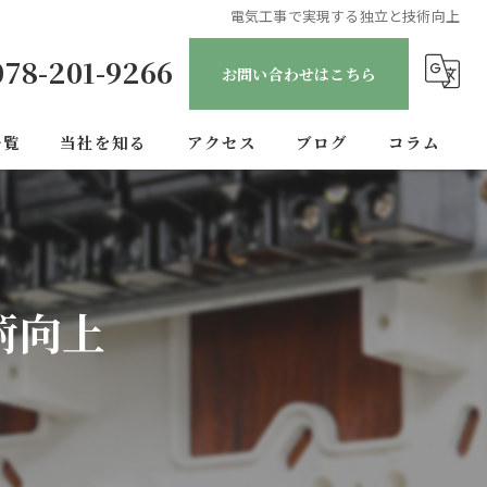
電気工事で実現する独立と技術向上
078-201-9266
お問い合わせはこちら
一覧
当社を知る
アクセス
ブログ
コラム
正社員
転職
術向上
未経験
経験者
安定収入