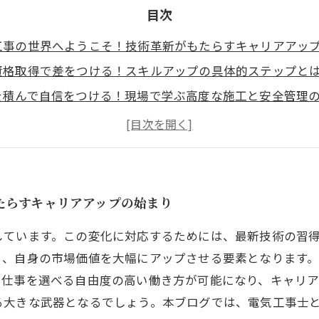
目次
工事の世界へようこそ！技術革新がもたらすキャリアアッ
資格取得で差をつける！スキルアップの具体的ステップと
を積んで自信をつける！現場で学ぶ高度な施工と安全管理
への第一歩！成功するための準備と心構えを徹底解説
な働き方を実現！電気工事士として独立後に待つ新たな可
を視野に入れたキャリアプランの立て方と技術向上の秘訣
工事で自己成長を！未来に向けたスキルアップと働き方改
たらすキャリアアップの始まり
しています。この変化に対応するためには、最新技術の習
り、自身の市場価値を大幅にアップさせる要素となります
で仕事を選べる自由度の高い働き方が可能になり、キャリア
る大きな武器となるでしょう。本ブログでは、電気工事士