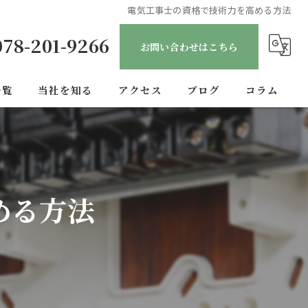
電気工事士の資格で技術力を高める方法
078-201-9266
お問い合わせはこちら
一覧
当社を知る
アクセス
ブログ
コラム
正社員
転職
める方法
未経験
経験者
安定収入