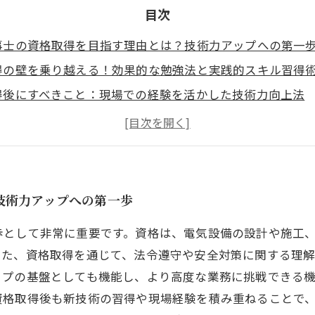
目次
事士の資格取得を目指す理由とは？技術力アップへの第一
得の壁を乗り越える！効果的な勉強法と実践的スキル習得
得後にすべきこと：現場での経験を活かした技術力向上法
な学びがキャリアを変える！高難度業務への挑戦と成長の
ェッショナル電気工事士としての未来：資格と経験が切り
得だけじゃない！現場で差がつくスキルアップの具体的ポ
事業界で信頼を得るために必要な資格と技術力のバランス
技術力アップへの第一歩
歩として非常に重要です。資格は、電気設備の設計や施工
また、資格取得を通じて、法令遵守や安全対策に関する理
ップの基盤としても機能し、より高度な業務に挑戦できる
資格取得後も新技術の習得や現場経験を積み重ねることで