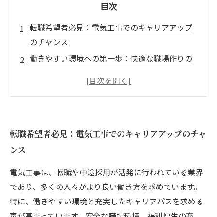
目次
転職希望者必見：電気工事でのキャリアアップ
のチャンス
働きやすい環境への第一歩：快適な職場作りの
ポイント
充実したキャリアパス：技術進化と新たなプロ
ジェクトへの挑戦
電気工事での自己成長：スキルを磨くための具
転職希望者必見：電気工事でのキャリアアップのチャ
体的な方法
ンス
電気工事業界での成功事例：理想の働き方が実
現した実績
電気工事は、転職や中途採用が活発に行われている業界
未来の働き方：電気工事がもたらす多様な可能
であり、多くの人々がより良い働き方を求めています。
性を考える
特に、働きやすい環境と充実したキャリアパスを求める
声が高まっています。安全な職場環境、福利厚生の充